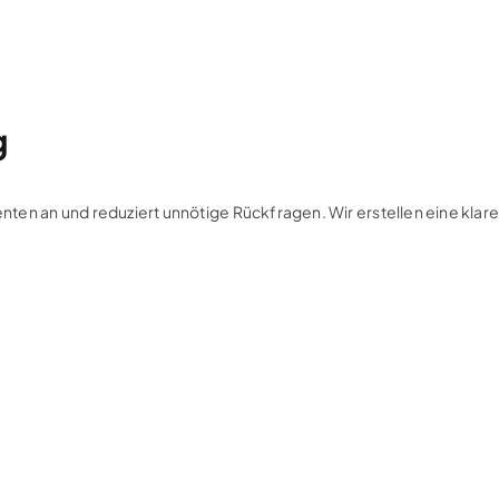
g
senten an und reduziert unnötige Rückfragen. Wir erstellen eine kla