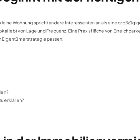
 kleine Wohnung spricht andere Interessenten an als eine großzüg
al lebt von Lage und Frequenz. Eine Praxisfläche von Erreichbarkei
ur Eigentümerstrategie passen.
den?
u erklären?