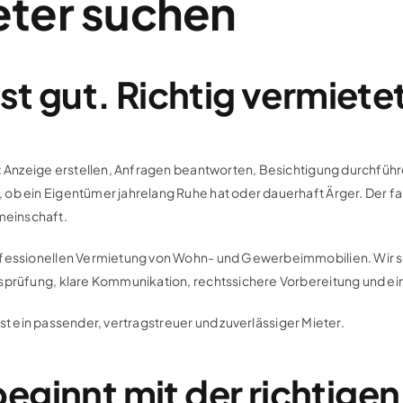
ter suchen
st gut. Richtig vermietet
: Anzeige erstellen, Anfragen beantworten, Besichtigung durchführe
b ein Eigentümer jahrelang Ruhe hat oder dauerhaft Ärger. Der falsc
meinschaft.
ofessionellen Vermietung von Wohn- und Gewerbeimmobilien. Wir sor
tsprüfung, klare Kommunikation, rechtssichere Vorbereitung und e
l ist ein passender, vertragstreuer und zuverlässiger Mieter.
eginnt mit der richtige