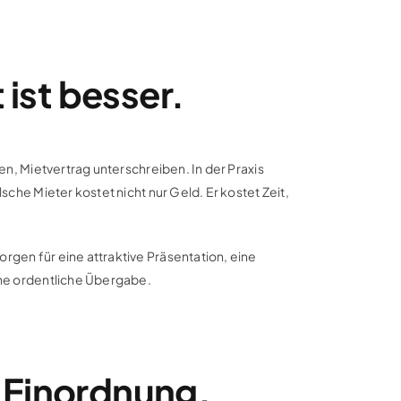
 ist besser.
n, Mietvertrag unterschreiben. In der Praxis
he Mieter kostet nicht nur Geld. Er kostet Zeit,
gen für eine attraktive Präsentation, eine
ine ordentliche Übergabe.
n Einordnung.