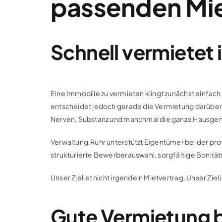
passenden Mie
Schnell vermietet i
Eine Immobilie zu vermieten klingt zunächst einfach
entscheidet jedoch gerade die Vermietung darüber, o
Nerven, Substanz und manchmal die ganze Hausge
Verwaltung.Ruhr unterstützt Eigentümer bei der pr
strukturierte Bewerberauswahl, sorgfältige Bonitä
Unser Ziel ist nicht irgendein Mietvertrag. Unser Zie
Gute Vermietung b