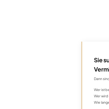
Sie s
Verm
Dann sind
Wer ist b
Wer wird
Wie lang