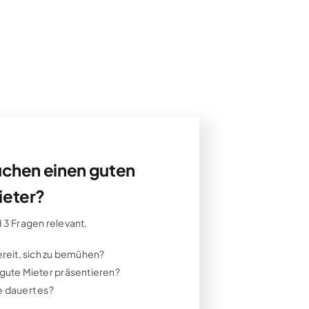
uchen einen guten
ieter?
 3 Fragen relevant.
ereit, sich zu bemühen?
 gute Mieter präsentieren?
e dauert es?