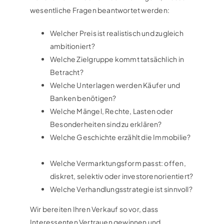
wesentliche Fragen beantwortet werden:
Welcher Preis ist realistisch und zugleich
ambitioniert?
Welche Zielgruppe kommt tatsächlich in
Betracht?
Welche Unterlagen werden Käufer und
Banken benötigen?
Welche Mängel, Rechte, Lasten oder
Besonderheiten sind zu erklären?
Welche Geschichte erzählt die Immobilie?
Immobilienverkauf
Ruhrgebiet, Immobilie verkaufen Gelsenkirchen, Makler Ruhrgebiet, Haus verkaufen, Wohnung verkaufen, Gewerbeimmobilie verkaufen
Welche Vermarktungsform passt: offen,
diskret, selektiv oder investorenorientiert?
Welche Verhandlungsstrategie ist sinnvoll?
Wir bereiten Ihren Verkauf so vor, dass
Interessenten Vertrauen gewinnen und