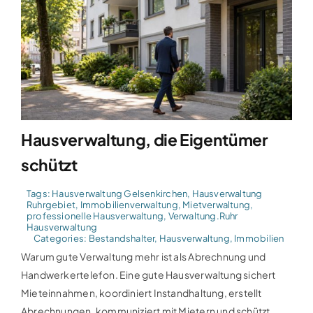
Hausverwaltung, die Eigentümer
schützt
Tags:
Hausverwaltung Gelsenkirchen
,
Hausverwaltung
Ruhrgebiet
,
Immobilienverwaltung
,
Mietverwaltung
,
professionelle Hausverwaltung
,
Verwaltung.Ruhr
Hausverwaltung
Categories:
Bestandshalter
,
Hausverwaltung
,
Immobilien
Warum gute Verwaltung mehr ist als Abrechnung und
Handwerkertelefon. Eine gute Hausverwaltung sichert
Mieteinnahmen, koordiniert Instandhaltung, erstellt
Abrechnungen, kommuniziert mit Mietern und schützt