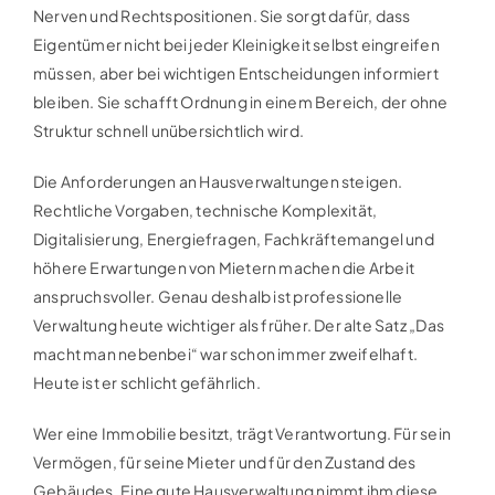
Nerven und Rechtspositionen. Sie sorgt dafür, dass
Eigentümer nicht bei jeder Kleinigkeit selbst eingreifen
müssen, aber bei wichtigen Entscheidungen informiert
bleiben. Sie schafft Ordnung in einem Bereich, der ohne
Struktur schnell unübersichtlich wird.
Die Anforderungen an Hausverwaltungen steigen.
Rechtliche Vorgaben, technische Komplexität,
Digitalisierung, Energiefragen, Fachkräftemangel und
höhere Erwartungen von Mietern machen die Arbeit
anspruchsvoller. Genau deshalb ist professionelle
Verwaltung heute wichtiger als früher. Der alte Satz „Das
macht man nebenbei“ war schon immer zweifelhaft.
Heute ist er schlicht gefährlich.
Wer eine Immobilie besitzt, trägt Verantwortung. Für sein
Vermögen, für seine Mieter und für den Zustand des
Gebäudes. Eine gute Hausverwaltung nimmt ihm diese