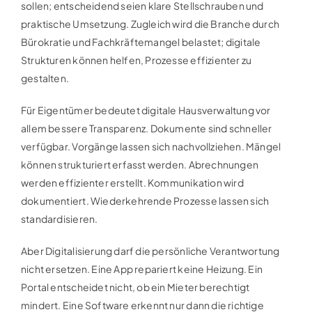
sollen; entscheidend seien klare Stellschrauben und
praktische Umsetzung. Zugleich wird die Branche durch
Bürokratie und Fachkräftemangel belastet; digitale
Strukturen können helfen, Prozesse effizienter zu
gestalten.
Für Eigentümer bedeutet digitale Hausverwaltung vor
allem bessere Transparenz. Dokumente sind schneller
verfügbar. Vorgänge lassen sich nachvollziehen. Mängel
können strukturiert erfasst werden. Abrechnungen
werden effizienter erstellt. Kommunikation wird
dokumentiert. Wiederkehrende Prozesse lassen sich
standardisieren.
Aber Digitalisierung darf die persönliche Verantwortung
nicht ersetzen. Eine App repariert keine Heizung. Ein
Portal entscheidet nicht, ob ein Mieter berechtigt
mindert. Eine Software erkennt nur dann die richtige