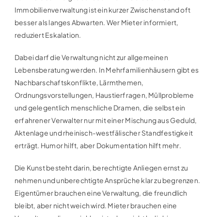
Immobilienverwaltung ist ein kurzer Zwischenstand oft
besser als langes Abwarten. Wer Mieter informiert,
reduziert Eskalation.
Dabei darf die Verwaltung nicht zur allgemeinen
Lebensberatung werden. In Mehrfamilienhäusern gibt es
Nachbarschaftskonflikte, Lärmthemen,
Ordnungsvorstellungen, Haustierfragen, Müllprobleme
und gelegentlich menschliche Dramen, die selbst ein
erfahrener Verwalter nur mit einer Mischung aus Geduld,
Aktenlage und rheinisch-westfälischer Standfestigkeit
erträgt. Humor hilft, aber Dokumentation hilft mehr.
Die Kunst besteht darin, berechtigte Anliegen ernst zu
nehmen und unberechtigte Ansprüche klar zu begrenzen.
Eigentümer brauchen eine Verwaltung, die freundlich
bleibt, aber nicht weich wird. Mieter brauchen eine