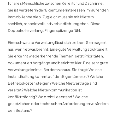
für alles Menschliche zwischen Kellertür und Dachrinne.
Sie ist Vertreterin der Eigentümerinteressen im laufenden
Immobilienbetrieb. Zugleich muss sie mit Mietern
sachlich, respektvoll und verbindlich umgehen. Diese
Doppelrolle verlangt Fingerspitzengefühl.
Eine schwache Verwaltung lässt sich treiben. Sie reagiert
nur, wenn etwas brennt. Eine gute Verwaltung strukturiert.
Sie erkennt wiederkehrende Themen, setzt Prioritäten,
dokumentiert Vorgänge und berichtet klar. Eine sehr gute
Verwaltung denkt außerdem voraus. Sie fragt: Welche
Instandhaltung kommt auf den Eigentümer zu? Welche
Betriebskosten steigen? Welche Mietverträge sind
veraltet? Welche Mieterkommunikation ist
konfliktträchtig? Wo droht Leerstand? Welche
gesetzlichen oder technischen Anforderungen verändern
den Bestand?