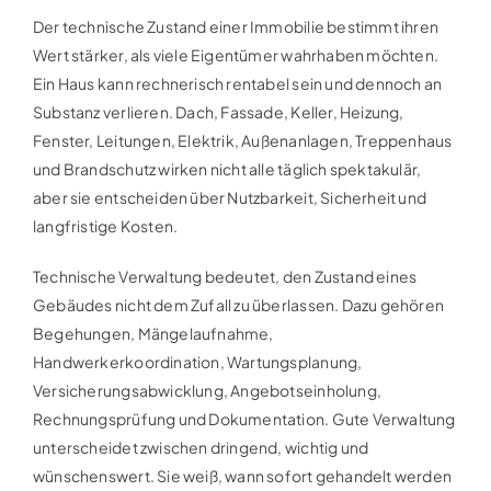
Der technische Zustand einer Immobilie bestimmt ihren
Wert stärker, als viele Eigentümer wahrhaben möchten.
Ein Haus kann rechnerisch rentabel sein und dennoch an
Substanz verlieren. Dach, Fassade, Keller, Heizung,
Fenster, Leitungen, Elektrik, Außenanlagen, Treppenhaus
und Brandschutz wirken nicht alle täglich spektakulär,
aber sie entscheiden über Nutzbarkeit, Sicherheit und
langfristige Kosten.
Technische Verwaltung bedeutet, den Zustand eines
Gebäudes nicht dem Zufall zu überlassen. Dazu gehören
Begehungen, Mängelaufnahme,
Handwerkerkoordination, Wartungsplanung,
Versicherungsabwicklung, Angebotseinholung,
Rechnungsprüfung und Dokumentation. Gute Verwaltung
unterscheidet zwischen dringend, wichtig und
wünschenswert. Sie weiß, wann sofort gehandelt werden