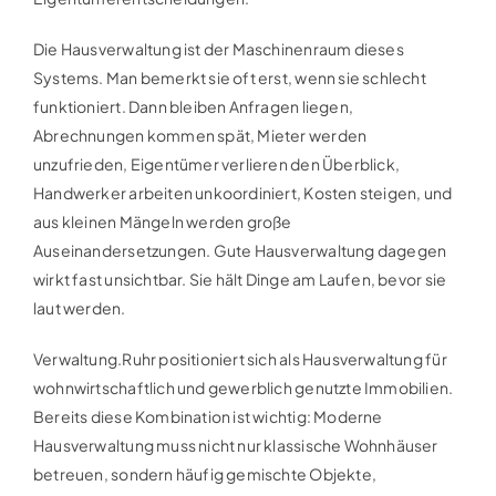
Die Hausverwaltung ist der Maschinenraum dieses
Systems. Man bemerkt sie oft erst, wenn sie schlecht
funktioniert. Dann bleiben Anfragen liegen,
Abrechnungen kommen spät, Mieter werden
unzufrieden, Eigentümer verlieren den Überblick,
Handwerker arbeiten unkoordiniert, Kosten steigen, und
aus kleinen Mängeln werden große
Auseinandersetzungen. Gute Hausverwaltung dagegen
wirkt fast unsichtbar. Sie hält Dinge am Laufen, bevor sie
laut werden.
Verwaltung.Ruhr positioniert sich als Hausverwaltung für
wohnwirtschaftlich und gewerblich genutzte Immobilien.
Bereits diese Kombination ist wichtig: Moderne
Hausverwaltung muss nicht nur klassische Wohnhäuser
betreuen, sondern häufig gemischte Objekte,