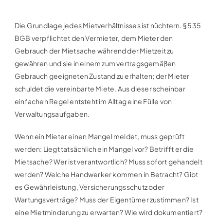
Die Grundlage jedes Mietverhältnisses ist nüchtern. § 535
BGB verpflichtet den Vermieter, dem Mieter den
Gebrauch der Mietsache während der Mietzeit zu
gewähren und sie in einem zum vertragsgemäßen
Gebrauch geeigneten Zustand zu erhalten; der Mieter
schuldet die vereinbarte Miete. Aus dieser scheinbar
einfachen Regel entsteht im Alltag eine Fülle von
Verwaltungsaufgaben.
Wenn ein Mieter einen Mangel meldet, muss geprüft
werden: Liegt tatsächlich ein Mangel vor? Betrifft er die
Mietsache? Wer ist verantwortlich? Muss sofort gehandelt
werden? Welche Handwerker kommen in Betracht? Gibt
es Gewährleistung, Versicherungsschutz oder
Wartungsverträge? Muss der Eigentümer zustimmen? Ist
eine Mietminderung zu erwarten? Wie wird dokumentiert?