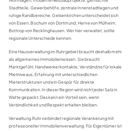
Stadtteile, Gewerbehöfe, zentrale Innenstadtlagen und
ruhige Randbereiche. Gelsenkirchen unterscheidet sich
von Essen, Bochum von Dortmund, Herne von Mülheim,
Bottrop von Recklinghausen. Wer hier verwaltet, sollte
regionale Unterschiede kennen.
Eine Hausverwaltung im Ruhrgebiet braucht deshalb mehr
als allgemeines Immobilienwissen. Sie braucht
Marktgefühl, Handwerkerkontakte, Verständnis für lokale
Mietniveaus, Erfahrung mit unterschiedlichen
Mieterstrukturen und ein Gespür für direkte
Kommunikation. In dieser Region wird nicht jeder Satz in
Watte gepackt. Das kann ein Vorteil sein, wenn
Verbindlichkeit und Respekt erhalten bleiben.
Verwaltung.Ruhr verbindet regionale Verankerung mit
professioneller Immobilienverwaltung. Für Eigentümer ist