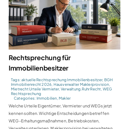
Rechtsprechung für
Immobilienbesitzer
Tags:
aktuelle Rechtsprechung Immobilienbesitzer
,
BGH
Immobilienrecht 2026
,
Hausverwalter Maklerprovision
,
Mietrecht Urteile Vermieter
,
Verwaltung.Ruhr Recht
,
WEG
Rechtsprechung
Categories:
Immobilien
,
Makler
Welche Urteile Eigentümer, Vermieter und WEGs jetzt
kennen sollten. Wichtige Entscheidungen betreffen
WEG-Erhaltungsmaßnahmen, Betriebskosten,
Verwalterunterlagen, Maklerprovision bei verwalteten