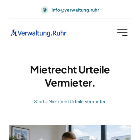
Skip
info@verwaltung.ruhr
to
content
Mietrecht Urteile
Vermieter.
Start
»
Mietrecht Urteile Vermieter