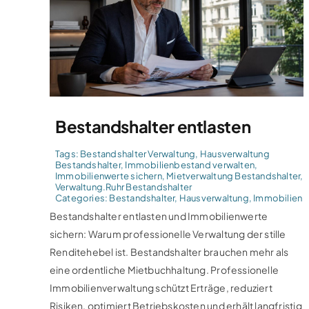
Bestandshalter entlasten
Tags:
Bestandshalter Verwaltung
,
Hausverwaltung
Bestandshalter
,
Immobilienbestand verwalten
,
Immobilienwerte sichern
,
Mietverwaltung Bestandshalter
,
Verwaltung.Ruhr Bestandshalter
Categories:
Bestandshalter
,
Hausverwaltung
,
Immobilien
Bestandshalter entlasten und Immobilienwerte
sichern: Warum professionelle Verwaltung der stille
Renditehebel ist. Bestandshalter brauchen mehr als
eine ordentliche Mietbuchhaltung. Professionelle
Immobilienverwaltung schützt Erträge, reduziert
Risiken, optimiert Betriebskosten und erhält langfristig