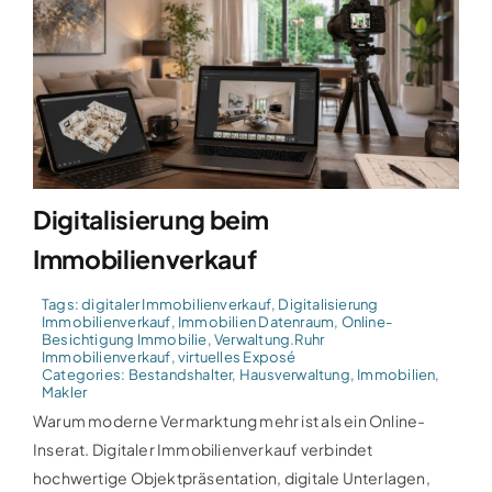
Digitalisierung beim
Immobilienverkauf
Tags:
digitaler Immobilienverkauf
,
Digitalisierung
Immobilienverkauf
,
Immobilien Datenraum
,
Online-
Besichtigung Immobilie
,
Verwaltung.Ruhr
Immobilienverkauf
,
virtuelles Exposé
Categories:
Bestandshalter
,
Hausverwaltung
,
Immobilien
,
Makler
Warum moderne Vermarktung mehr ist als ein Online-
Inserat. Digitaler Immobilienverkauf verbindet
hochwertige Objektpräsentation, digitale Unterlagen,