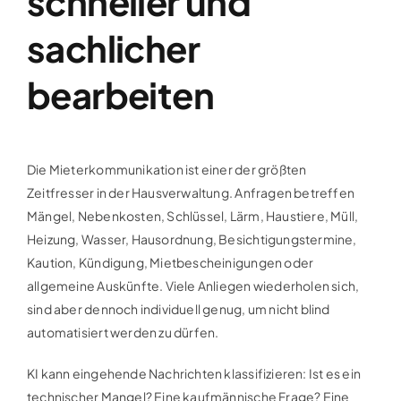
schneller und
sachlicher
bearbeiten
Die Mieterkommunikation ist einer der größten
Zeitfresser in der Hausverwaltung. Anfragen betreffen
Mängel, Nebenkosten, Schlüssel, Lärm, Haustiere, Müll,
Heizung, Wasser, Hausordnung, Besichtigungstermine,
Kaution, Kündigung, Mietbescheinigungen oder
allgemeine Auskünfte. Viele Anliegen wiederholen sich,
sind aber dennoch individuell genug, um nicht blind
automatisiert werden zu dürfen.
KI kann eingehende Nachrichten klassifizieren: Ist es ein
technischer Mangel? Eine kaufmännische Frage? Eine