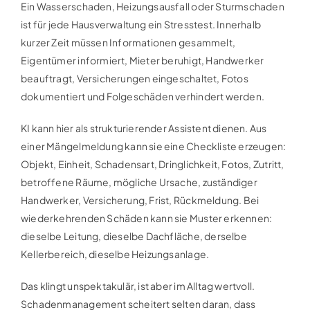
Ein Wasserschaden, Heizungsausfall oder Sturmschaden
ist für jede Hausverwaltung ein Stresstest. Innerhalb
kurzer Zeit müssen Informationen gesammelt,
Eigentümer informiert, Mieter beruhigt, Handwerker
beauftragt, Versicherungen eingeschaltet, Fotos
dokumentiert und Folgeschäden verhindert werden.
KI kann hier als strukturierender Assistent dienen. Aus
einer Mängelmeldung kann sie eine Checkliste erzeugen:
Objekt, Einheit, Schadensart, Dringlichkeit, Fotos, Zutritt,
betroffene Räume, mögliche Ursache, zuständiger
Handwerker, Versicherung, Frist, Rückmeldung. Bei
wiederkehrenden Schäden kann sie Muster erkennen:
dieselbe Leitung, dieselbe Dachfläche, derselbe
Kellerbereich, dieselbe Heizungsanlage.
Das klingt unspektakulär, ist aber im Alltag wertvoll.
Schadenmanagement scheitert selten daran, dass