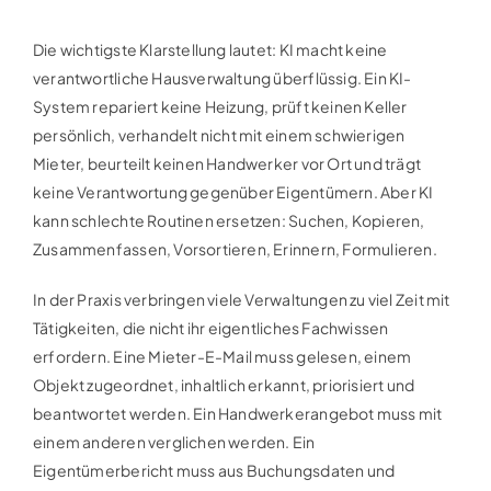
Die wichtigste Klarstellung lautet: KI macht keine
verantwortliche Hausverwaltung überflüssig. Ein KI-
System repariert keine Heizung, prüft keinen Keller
persönlich, verhandelt nicht mit einem schwierigen
Mieter, beurteilt keinen Handwerker vor Ort und trägt
keine Verantwortung gegenüber Eigentümern. Aber KI
kann schlechte Routinen ersetzen: Suchen, Kopieren,
Zusammenfassen, Vorsortieren, Erinnern, Formulieren.
In der Praxis verbringen viele Verwaltungen zu viel Zeit mit
Tätigkeiten, die nicht ihr eigentliches Fachwissen
erfordern. Eine Mieter-E-Mail muss gelesen, einem
Objekt zugeordnet, inhaltlich erkannt, priorisiert und
beantwortet werden. Ein Handwerkerangebot muss mit
einem anderen verglichen werden. Ein
Eigentümerbericht muss aus Buchungsdaten und