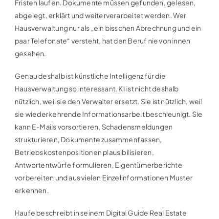
Fristen laufen. Dokumente müssen gefunden, gelesen,
abgelegt, erklärt und weiterverarbeitet werden. Wer
Hausverwaltung nur als „ein bisschen Abrechnung und ein
paar Telefonate“ versteht, hat den Beruf nie von innen
gesehen.
Genau deshalb ist künstliche Intelligenz für die
Hausverwaltung so interessant. KI ist nicht deshalb
nützlich, weil sie den Verwalter ersetzt. Sie ist nützlich, weil
sie wiederkehrende Informationsarbeit beschleunigt. Sie
kann E-Mails vorsortieren, Schadensmeldungen
strukturieren, Dokumente zusammenfassen,
Betriebskostenpositionen plausibilisieren,
Antwortentwürfe formulieren, Eigentümerberichte
vorbereiten und aus vielen Einzelinformationen Muster
erkennen.
Haufe beschreibt in seinem Digital Guide Real Estate