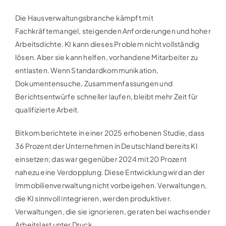
Die Hausverwaltungsbranche kämpft mit
Fachkräftemangel, steigenden Anforderungen und hoher
Arbeitsdichte. KI kann dieses Problem nicht vollständig
lösen. Aber sie kann helfen, vorhandene Mitarbeiter zu
entlasten. Wenn Standardkommunikation,
Dokumentensuche, Zusammenfassungen und
Berichtsentwürfe schneller laufen, bleibt mehr Zeit für
qualifizierte Arbeit.
Bitkom berichtete in einer 2025 erhobenen Studie, dass
36 Prozent der Unternehmen in Deutschland bereits KI
einsetzen; das war gegenüber 2024 mit 20 Prozent
nahezu eine Verdopplung. Diese Entwicklung wird an der
Immobilienverwaltung nicht vorbeigehen. Verwaltungen,
die KI sinnvoll integrieren, werden produktiver.
Verwaltungen, die sie ignorieren, geraten bei wachsender
Arbeitslast unter Druck.