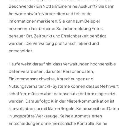
Beschwerde? Ein Notfall? Eine reine Auskunft? Sie kann
Antwortentwürfe vorbereiten und fehlende
Informationen markieren. Sie kann zum Beispiel
erkennen, dass bei einer Schadenmeldung Fotos,
genauer Ort, Zeitpunkt und Erreichbarkeit benötigt
werden. Die Verwaltung prüft anschließend und
entscheidet.
Haufe weist darauf hin, dass Verwaltungen hochsensible
Daten verarbeiten, darunter Personendaten,
Einkommensnachweise, Abrechnungen und
Nutzungsverhalten; KI-Systeme können daraus Mehrwert
schaffen, müssen aber datenschutzkonform eingesetzt
werden. Daraus folgt: KI in der Mieterkommunikation ist
sinnvoll, aber nur mit klaren Regeln. Keine sensiblen Daten
in ungeprüfte Werkzeuge. Keine automatisierten
Entscheidungen ohne menschliche Kontrolle. Keine