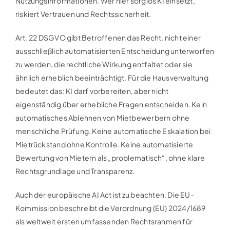
Nutzungsinformationen. Wer hier sorglos KI einsetzt,
riskiert Vertrauen und Rechtssicherheit.
Art. 22 DSGVO gibt Betroffenen das Recht, nicht einer
ausschließlich automatisierten Entscheidung unterworfen
zu werden, die rechtliche Wirkung entfaltet oder sie
ähnlich erheblich beeinträchtigt. Für die Hausverwaltung
bedeutet das: KI darf vorbereiten, aber nicht
eigenständig über erhebliche Fragen entscheiden. Kein
automatisches Ablehnen von Mietbewerbern ohne
menschliche Prüfung. Keine automatische Eskalation bei
Mietrückstand ohne Kontrolle. Keine automatisierte
Bewertung von Mietern als „problematisch“, ohne klare
Rechtsgrundlage und Transparenz.
Auch der europäische AI Act ist zu beachten. Die EU-
Kommission beschreibt die Verordnung (EU) 2024/1689
als weltweit ersten umfassenden Rechtsrahmen für