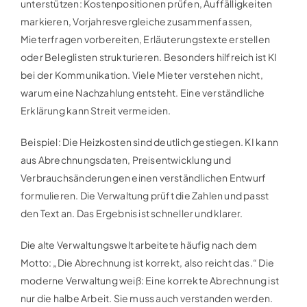
unterstützen: Kostenpositionen prüfen, Auffälligkeiten
markieren, Vorjahresvergleiche zusammenfassen,
Mieterfragen vorbereiten, Erläuterungstexte erstellen
oder Beleglisten strukturieren. Besonders hilfreich ist KI
bei der Kommunikation. Viele Mieter verstehen nicht,
warum eine Nachzahlung entsteht. Eine verständliche
Erklärung kann Streit vermeiden.
Beispiel: Die Heizkosten sind deutlich gestiegen. KI kann
aus Abrechnungsdaten, Preisentwicklung und
Verbrauchsänderungen einen verständlichen Entwurf
formulieren. Die Verwaltung prüft die Zahlen und passt
den Text an. Das Ergebnis ist schneller und klarer.
Die alte Verwaltungswelt arbeitete häufig nach dem
Motto: „Die Abrechnung ist korrekt, also reicht das.“ Die
moderne Verwaltung weiß: Eine korrekte Abrechnung ist
nur die halbe Arbeit. Sie muss auch verstanden werden.