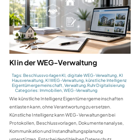
KI in der WEG-Verwaltung
Tags:
Beschlussvorlagen KI
,
digitale WEG-Verwaltung
,
KI
Hausverwaltung
,
KI WEG-Verwaltung
,
künstliche Intelligenz
Eigentümergemeinschaft
,
Verwaltung.Ruhr Digitalisierung
Categories:
Immobilien
,
WEG-Verwaltung
Wie künstliche Intelligenz Eigentümergemeinschaften
entlasten kann, ohne Verantwortung zu ersetzen.
Künstliche Intelligenz kann WEG-Verwaltungen bei
Protokollen, Beschlussvorlagen, Dokumentenanalyse,
Kommunikation und Instandhaltungsplanung
unterstützen. Entscheidend bleiben Datenschutz,