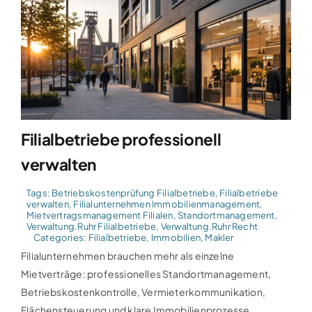
Filialbetriebe professionell
verwalten
Tags:
Betriebskostenprüfung Filialbetriebe
,
Filialbetriebe
verwalten
,
Filialunternehmen Immobilienmanagement
,
Mietvertragsmanagement Filialen
,
Standortmanagement
,
Verwaltung.Ruhr Filialbetriebe
,
Verwaltung.Ruhr Recht
Categories:
Filialbetriebe
,
Immobilien
,
Makler
Filialunternehmen brauchen mehr als einzelne
Mietverträge: professionelles Standortmanagement,
Betriebskostenkontrolle, Vermieterkommunikation,
Flächensteuerung und klare Immobilienprozesse.