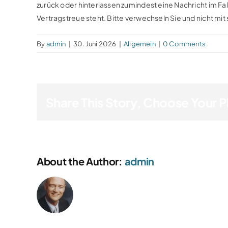
zurück oder hinterlassen zumindest eine Nachricht im Fal
Vertragstreue steht. Bitte verwechseln Sie und nicht mi
By
admin
|
30. Juni 2026
|
Allgemein
|
0 Comments
Share This Story, Choose Your P
About the Author:
admin