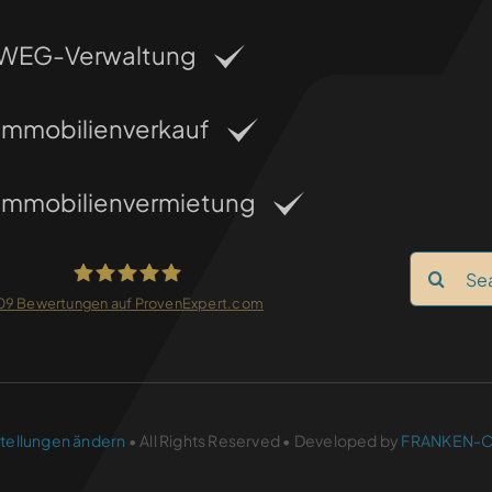
WEG-Verwaltung
Immobilienverkauf
Immobilienvermietung
Search
for:
09
Bewertungen auf ProvenExpert.com
FRANKEN-CONSULTING
tellungen ändern
• All Rights Reserved • Developed by
FRANKEN-