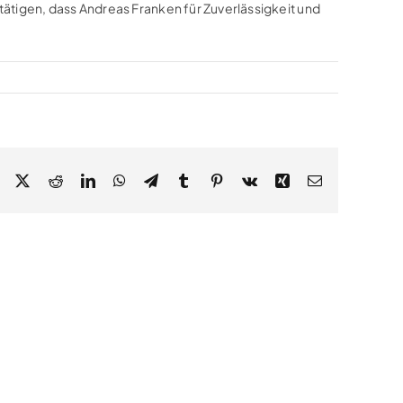
stätigen, dass Andreas Franken für Zuverlässigkeit und
Facebook
X
Reddit
LinkedIn
WhatsApp
Telegram
Tumblr
Pinterest
Vk
Xing
Email