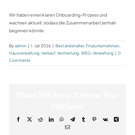
Wir haben einen klaren Onboarding-Prozess und
wachsen aktuell, sodass die Zusammenarbeit zeitnah
beginnen könnte.
By
admin
|
1. Juli 2026
|
Bestandshalter
,
Filialunternehmen
,
Hausverwaltung
,
Verkauf
,
Vermietung
,
WEG-Verwaltung
|
0
Comments
Share This Story, Choose Your
Platform!
Facebook
X
Reddit
LinkedIn
WhatsApp
Telegram
Tumblr
Pinterest
Vk
Xing
Email