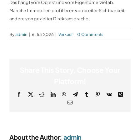
Das hängt vom Objekt und vom Eigentümerziel ab.
Manche Immobilien profitieren von breiter Sichtbarkeit,
andere von gezielter Direktansprache.
By
admin
|
6. Juli 2026
|
Verkauf
|
0 Comments
Share This Story, Choose Your
Platform!
Facebook
X
Reddit
LinkedIn
WhatsApp
Telegram
Tumblr
Pinterest
Vk
Xing
Email
About the Author:
admin