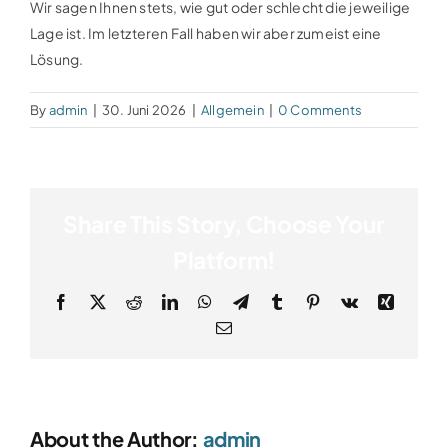
Wir sagen Ihnen stets, wie gut oder schlecht die jeweilige
Lage ist. Im letzteren Fall haben wir aber zumeist eine
Lösung.
By
admin
|
30. Juni 2026
|
Allgemein
|
0 Comments
Share This Story, Choose Your
Platform!
Facebook
X
Reddit
LinkedIn
WhatsApp
Telegram
Tumblr
Pinterest
Vk
Xing
Email
About the Author:
admin