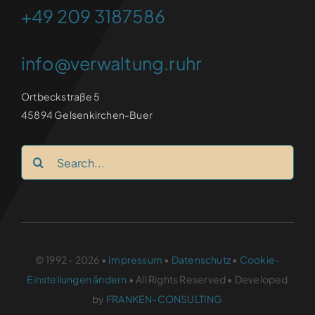
+49 209 3187586
info@verwaltung.ruhr
Ortbeckstraße 5
45894 Gelsenkirchen-Buer
Search
for:
© 1992 - 2026 •
Impressum
•
Datenschutz
•
Cookie-
Einstellungen ändern
• All Rights Reserved • Developed
by
FRANKEN-CONSULTING