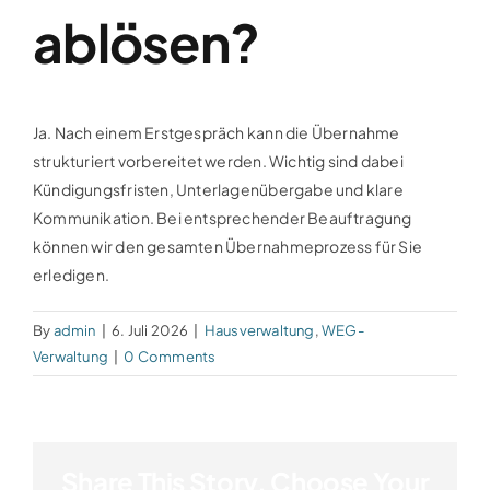
ablösen?
Ja. Nach einem Erstgespräch kann die Übernahme
strukturiert vorbereitet werden. Wichtig sind dabei
Kündigungsfristen, Unterlagenübergabe und klare
Kommunikation. Bei entsprechender Beauftragung
können wir den gesamten Übernahmeprozess für Sie
erledigen.
By
admin
|
6. Juli 2026
|
Hausverwaltung
,
WEG-
Verwaltung
|
0 Comments
Share This Story, Choose Your