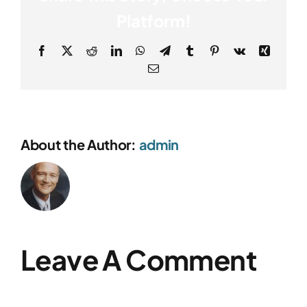
Platform!
Facebook
X
Reddit
LinkedIn
WhatsApp
Telegram
Tumblr
Pinterest
Vk
Xing
Email
About the Author:
admin
Leave A Comment